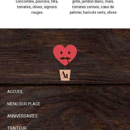
concombre, poivrons, fêta,
grillé, jambon blanc, maïs,
m
tomates, olives, oignons
tomates cerises, cœur de
rouges
palmier, haricots verts, olives
ACCUEIL
MENU SUR PLACE
ANNIVERSAIRES
TRAITEUR