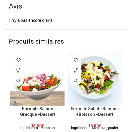
Avis
Il n’y a pas encore d’avis.
Produits similaires
F
Formule Salade
Formule Salade Bambou
Grecque +Dessert
+Boisson +Dessert
15.50
€
16.50
€
Ingrédients : Mesclun,
Ingrédients : Mesclun, poulet