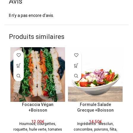
Avis
Il n’y a pas encore d’avis.
Produits similaires
Focaccia Végan
Formule Salade
+Boisson
Grecque +Boisson
12.00
€
14.50
€
Houmous, courgettes,
Ingrédients : Mesclun,
Po
roquette, huile verte, tomates
concombre, poivrons, fêta,