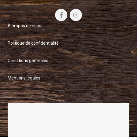
À propos de nous
Politique de confidentialité
Conditions générales
Mentions légales