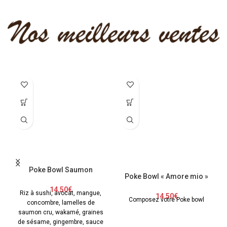
Poke Bowl Saumon
Poke Bowl « Amore mio »
14.50
€
Riz à sushi, avocat, mangue,
14.50
€
Composez votre Poke bowl
concombre, lamelles de
saumon cru, wakamé, graines
de sésame, gingembre, sauce