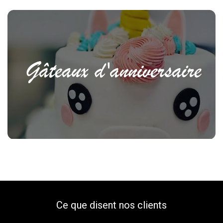
Pour tous vos événements
.
Vous avez besoin d’un
traiteur
pour organiser un
événement ? Décrivez-nous vos besoins nous
vous proposerons le meilleur !
Contactez-nous
Amore mio
.
Ce que disent nos clients