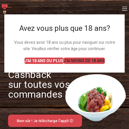
Avez vous plus que 18 ans?
Le mieux c'est toujours d'avoir le choix !
Vous devez avoir 18 ans ou plus pour naviguer sur notre
site. Veuillez vérifier votre âge pour continuer.
Téléchargez l'Appli
J'AI 18 ANS OU PLUS
J'AI MOINS DE 18 ANS
Et recevez 5% de
Cashback
sur toutes vos
commandes !
Bien sûr ! Je télécharge l'appli 😍