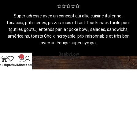
Super adresse avec un concept qui allie cuisine italienne :
Contactez-nous
focaccia, pâtisseries, pizzas mais et fast-food/snack facile pour
s
tout les goûts, j’entends par la : poke bowl, salades, sandwichs,
américains, toasts Choix incroyable, prix raisonnable et très bon
avec un équipe super sympa.
BaabyLow
0
outique
Mes favoris
Panier
Mon compte
ACCUEIL
MENU SUR PLACE