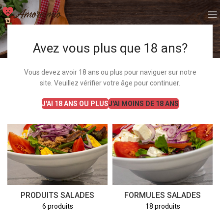
Salades
Avez vous plus que 18 ans?
Accueil
Salades
24 résultats affichés
Vous devez avoir 18 ans ou plus pour naviguer sur notre
Afficher les filtres
site. Veuillez vérifier votre âge pour continuer.
J'AI 18 ANS OU PLUS
J'AI MOINS DE 18 ANS
PRODUITS SALADES
FORMULES SALADES
6 produits
18 produits