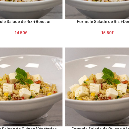
le Salade de Riz +Boisson
Formule Salade de Riz +De
14.50
€
15.50
€
 Salade de Quinoa Végétarien
Formule Salade de Quinoa Vég