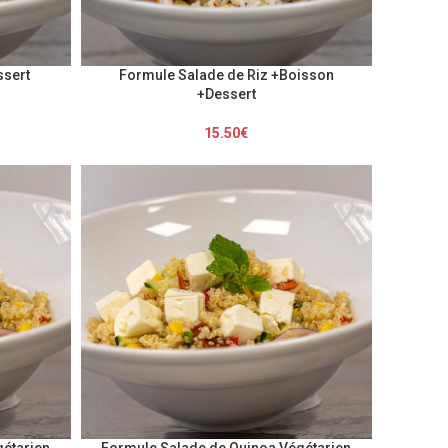
ssert
Formule Salade de Riz +Boisson
+Dessert
15.50
€
étarien
Formule Salade de Quinoa Végétarien