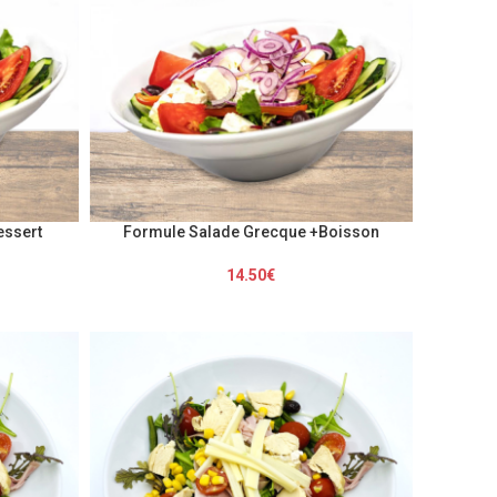
essert
Formule Salade Grecque +Boisson
14.50
€