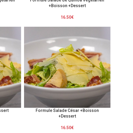
+Boisson +Dessert
16.50
€
ssert
Formule Salade César +Boisson
+Dessert
16.50
€