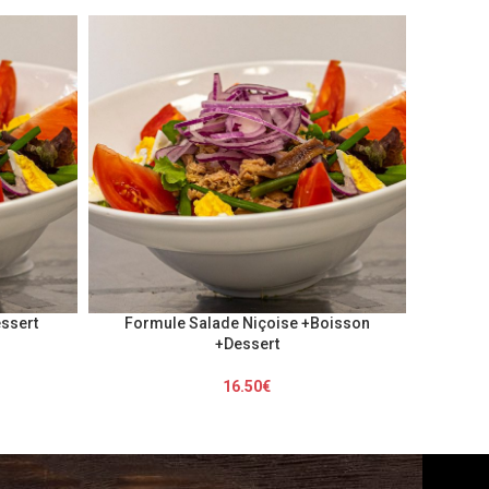
ssert
Formule Salade Niçoise +Boisson
+Dessert
16.50
€