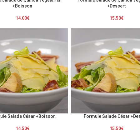
+Boisson
+Dessert
14.00
€
15.50
€
ule Salade César +Boisson
Formule Salade César +De
14.50
€
15.50
€