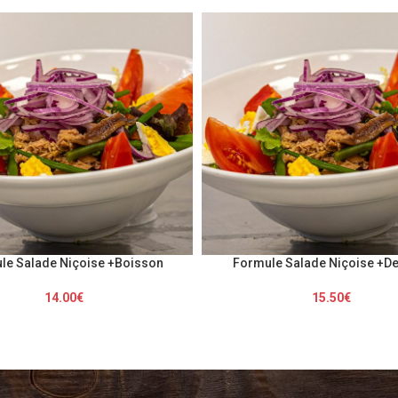
le Salade Niçoise +Boisson
Formule Salade Niçoise +De
14.00
€
15.50
€