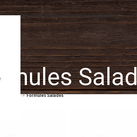
ACCUEIL
MENU SUR PLACE
ANNIVERSAIRES
TRAITEUR
CONTACT
rmules Sala
e.
Salades
Formules Salades