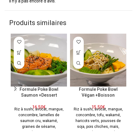
Il n’y a pas encore d’avis.
Produits similaires
Formule Poke Bowl
Formule Poke Bowl
Saumon +Dessert
Végan +Boisson
16.50
€
15.50
€
Riz à sushi, avocat, mangue,
Riz à sushi, avocat, mangue,
concombre, lamelles de
concombre, tofu, wakamé,
av
saumon cru, wakamé,
haricots verts, pousses de
am
graines de sésame,
soja, pois chiches, maïs,
gingembre, sauce soja,
gingembre, graines de