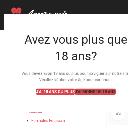
Avez vous plus que
CATÉGORIES
18 ans?
Salades
Formules Salades
Vous devez avoir 18 ans ou plus pour naviguer sur notre sit
Produits salades
Veuillez vérifier votre âge pour continuer.
Poke Bowls
J'AI 18 ANS OU PLUS
J'AI MOINS DE 18 ANS
Formules Poke Bowls
Produits poke bowls
Focaccia
A
Formules Focaccia