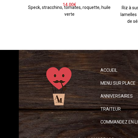
14.00
€
Speck, stracchino, tomates, roquette, huile
Riz à su
verte
lamelles
de sé
ACCUEIL
MENU SUR PLACE
ANNIVERSAIRES
TRAITEUR
COMMANDEZ EN L