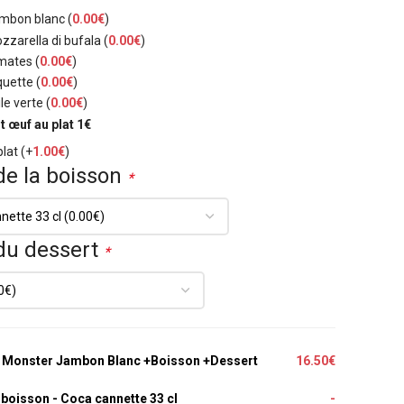
mbon blanc
(
0.00
€
)
zzarella di bufala
(
0.00
€
)
omates
(
0.00
€
)
quette
(
0.00
€
)
le verte
(
0.00
€
)
 œuf au plat 1€
plat
(+
1.00
€
)
de la boisson
*
du dessert
*
 Monster Jambon Blanc +Boisson +Dessert
16.50€
a boisson
-
Coca cannette 33 cl
-