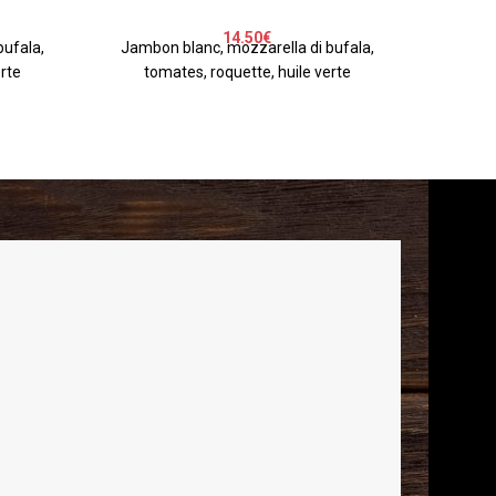
Légumes
14.50
€
bufala,
Jambon blanc, mozzarella di bufala,
rte
tomates, roquette, huile verte