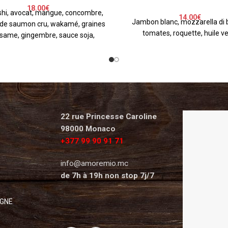
18.00
€
shi, avocat, mangue, concombre,
14.00
€
Jambon blanc, mozzarella di 
 de saumon cru, wakamé, graines
tomates, roquette, huile ve
same, gingembre, sauce soja,
22 rue Princesse Caroline
98000 Monaco
+377 99 90 91 71
info@amoremio.mc
de 7h à 19h non stop 7j/7
IGNE