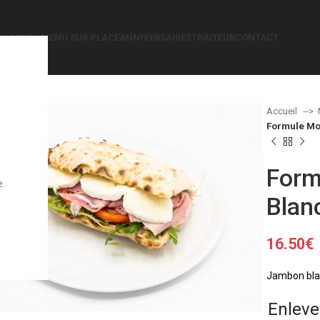
ACCUEIL
MENU SUR PLACE
ANNIVERSAIRES
TRAITEUR
CONTACT
Accueil
Formule Mo
Form
e.
Blan
16.50
€
Jambon blan
grandir
Enleve