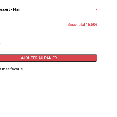
essert
-
Flan
-
Sous-total
16.50€
AJOUTER AU PANIER
à mes favoris