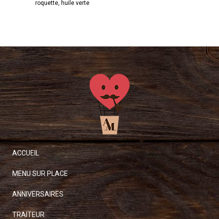
roquette, huile verte
ca
m
ACCUEIL
MENU SUR PLACE
ANNIVERSAIRES
TRAITEUR