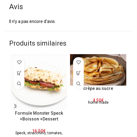
Avis
Il n’y a pas encore d’avis.
Produits similaires
crêpe au sucre
4.50
€
home made
Formule Monster Speck
+Boisson +Dessert
16.50
€
Speck, stracchino, tomates,