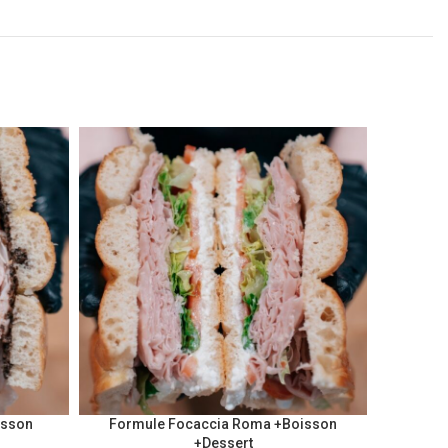
isson
Formule Focaccia Roma +Boisson
Form
+Dessert