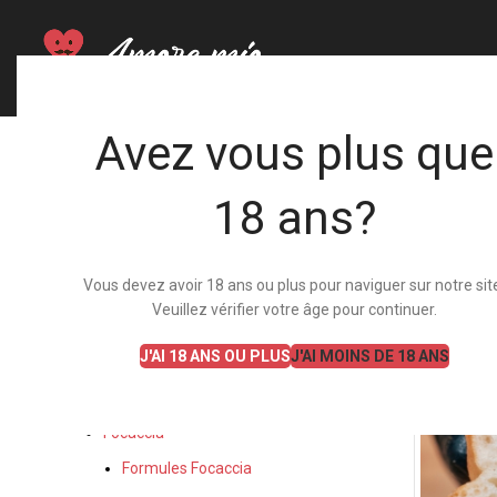
Avez vous plus que
CATÉGORIES
18 ans?
Salades
Formules Salades
Vous devez avoir 18 ans ou plus pour naviguer sur notre sit
Produits salades
Veuillez vérifier votre âge pour continuer.
Poke Bowls
J'AI 18 ANS OU PLUS
J'AI MOINS DE 18 ANS
Formules Poke Bowls
Produits poke bowls
Focaccia
Formules Focaccia