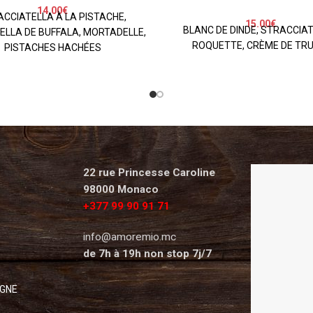
14.00
€
CCIATELLA À LA PISTACHE,
15.00
€
BLANC DE DINDE, STRACCIAT
LLA DE BUFFALA, MORTADELLE,
ROQUETTE, CRÈME DE TRU
PISTACHES HACHÉES
22 rue Princesse Caroline
98000 Monaco
+377 99 90 91 71
info@amoremio.mc
de 7h à 19h non stop 7j/7
IGNE