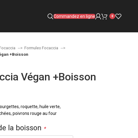
Commandez en ligne
0
Focaccia
Formules Focaccia
égan +Boisson
ccia Végan +Boisson
urgettes, roquette, huile verte,
hées, poivrons rouge au four
de la boisson
*