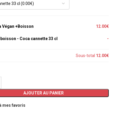
a Végan +Boisson
12.00€
a boisson
-
Coca cannette 33 cl
-
Sous-total
12.00€
AJOUTER AU PANIER
à mes favoris