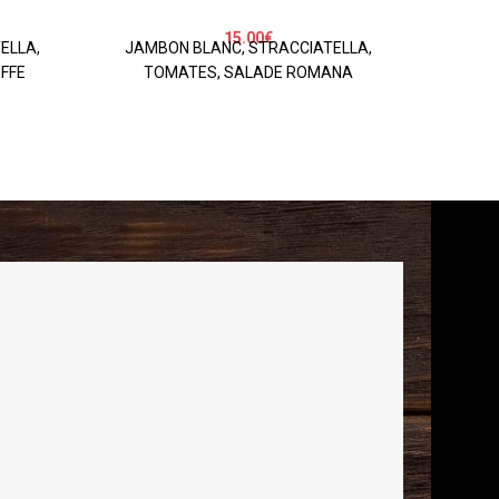
15.00
€
ELLA,
JAMBON BLANC, STRACCIATELLA,
AVO
FFE
TOMATES, SALADE ROMANA
AUBERGI