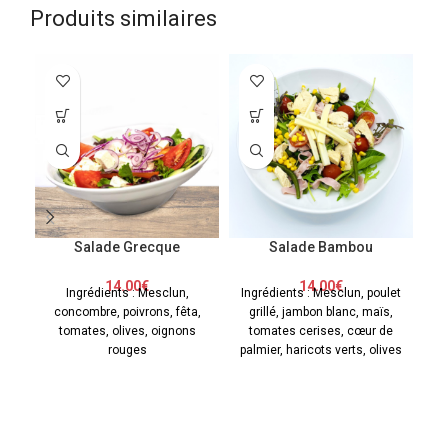
Produits similaires
Salade Grecque
Salade Bambou
14.00
€
14.00
€
Ingrédients : Mesclun,
Ingrédients : Mesclun, poulet
concombre, poivrons, fêta,
grillé, jambon blanc, maïs,
m
tomates, olives, oignons
tomates cerises, cœur de
rouges
palmier, haricots verts, olives