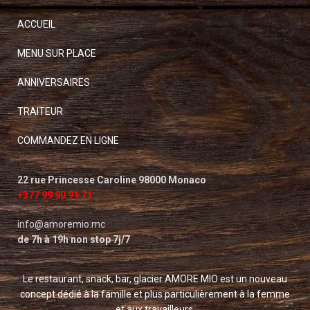
ACCUEIL
MENU SUR PLACE
ANNIVERSAIRES
TRAITEUR
COMMANDEZ EN LIGNE
22 rue Princesse Caroline 98000 Monaco
+377 99 90 91 71
info@amoremio.mc
de 7h à 19h non stop 7j/7
Le restaurant, snack, bar, glacier AMORE MIO est un nouveau
concept dédié à la famille et plus particulièrement à la femme
et aux travailleurs.