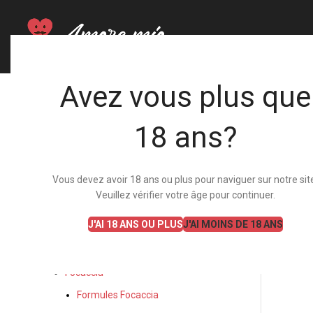
Avez vous plus que
CATÉGORIES
18 ans?
Salades
Formules Salades
Vous devez avoir 18 ans ou plus pour naviguer sur notre sit
Produits salades
Veuillez vérifier votre âge pour continuer.
Poke Bowls
J'AI 18 ANS OU PLUS
J'AI MOINS DE 18 ANS
Formules Poke Bowls
Produits poke bowls
Focaccia
Formules Focaccia