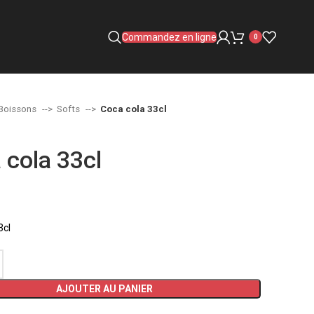
Commandez en ligne
0
Boissons
Softs
Coca cola 33cl
 cola 33cl
3cl
AJOUTER AU PANIER