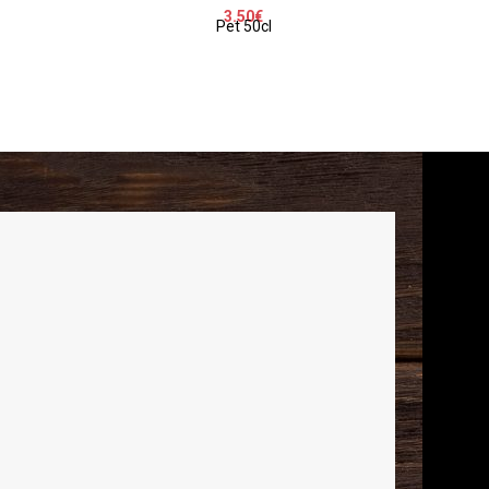
3.50
€
Pet 50cl