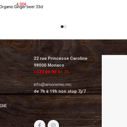
4.00
€
Organic Ginger beer 33cl
22 rue Princesse Caroline
98000 Monaco
+377 99 90 91 71
info@amoremio.mc
de 7h à 19h non stop 7j/7
IGNE