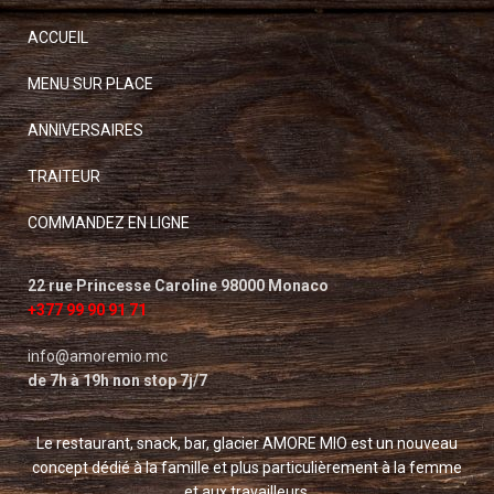
ACCUEIL
MENU SUR PLACE
ANNIVERSAIRES
TRAITEUR
COMMANDEZ EN LIGNE
22 rue Princesse Caroline 98000 Monaco
+377 99 90 91 71
info@amoremio.mc
de 7h à 19h non stop 7j/7
Le restaurant, snack, bar, glacier AMORE MIO est un nouveau
concept dédié à la famille et plus particulièrement à la femme
et aux travailleurs.