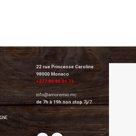
22 rue Princesse Caroline
98000 Monaco
+377 99 90 91 71
info@amoremio.mc
de 7h à 19h non stop 7j/7
IGNE