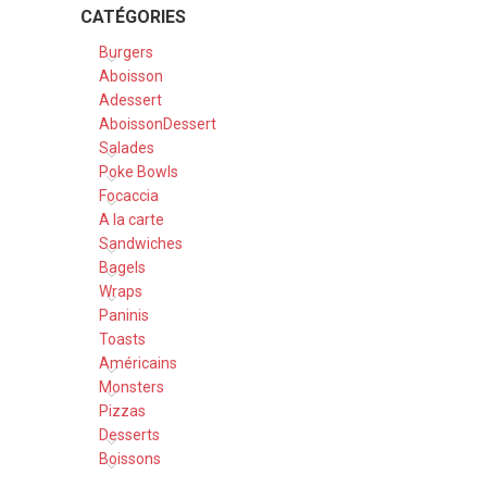
CATÉGORIES
Burgers
Aboisson
Adessert
AboissonDessert
Salades
Poke Bowls
Focaccia
A la carte
Sandwiches
Bagels
Wraps
Paninis
Toasts
Américains
Monsters
Pizzas
Desserts
Boissons