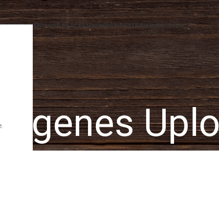
ACCUEIL
MENU SUR PLACE
ANNIVERSAIRES
TRAITEUR
CONTACT
lergenes Upl
e.